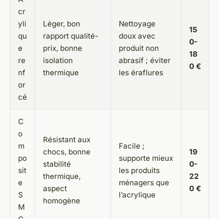
cr
yli
Léger, bon
Nettoyage
15
qu
rapport qualité-
doux avec
0-
e
prix, bonne
produit non
18
re
isolation
abrasif ; éviter
0 €
nf
thermique
les éraflures
or
cé
C
o
Résistant aux
m
Facile ;
chocs, bonne
19
po
supporte mieux
stabilité
0-
sit
les produits
thermique,
22
e
ménagers que
aspect
0 €
S
l’acrylique
homogène
M