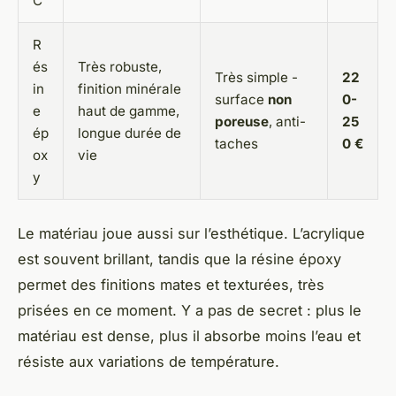
C
R
és
Très robuste,
Très simple -
22
in
finition minérale
surface
non
0-
e
haut de gamme,
poreuse
, anti-
25
ép
longue durée de
taches
0 €
ox
vie
y
Le matériau joue aussi sur l’esthétique. L’acrylique
est souvent brillant, tandis que la résine époxy
permet des finitions mates et texturées, très
prisées en ce moment. Y a pas de secret : plus le
matériau est dense, plus il absorbe moins l’eau et
résiste aux variations de température.