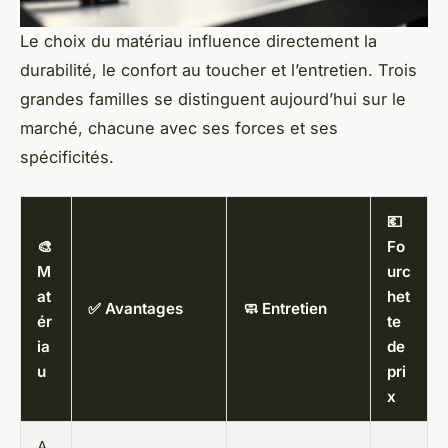
Le choix du matériau influence directement la
durabilité, le confort au toucher et l’entretien. Trois
grandes familles se distinguent aujourd’hui sur le
marché, chacune avec ses forces et ses
spécificités.
💶
🎨
Fo
M
urc
at
het
✅ Avantages
🧼 Entretien
ér
te
ia
de
u
pri
x
A