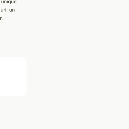
e unique
uri, un
r.