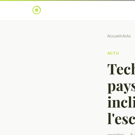
Accueil
›
Actu
ACTU
Tec
pays
incl
l'es
angeline — 5 