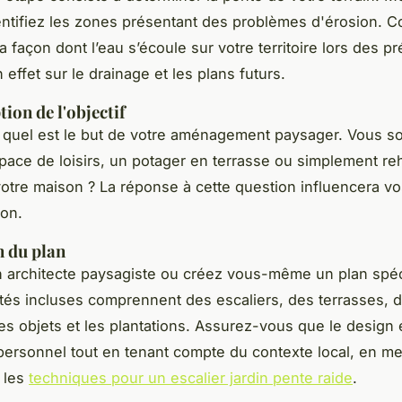
entifiez les zones présentant des problèmes d'érosion.
 façon dont l’eau s’écoule sur votre territoire lors des pré
 effet sur le drainage et les plans futurs.
ion de l'objectif
quel est le but de votre aménagement paysager. Vous s
pace de loisirs, un potager en terrasse ou simplement re
otre maison ? La réponse à cette question influencera vo
on.
n du plan
 architecte paysagiste ou créez vous-même un plan spéc
ités incluses comprennent des escaliers, des terrasses, 
les objets et les plantations. Assurez-vous que le design 
 personnel tout en tenant compte du contexte local, en me
r les
techniques pour un escalier jardin pente raide
.