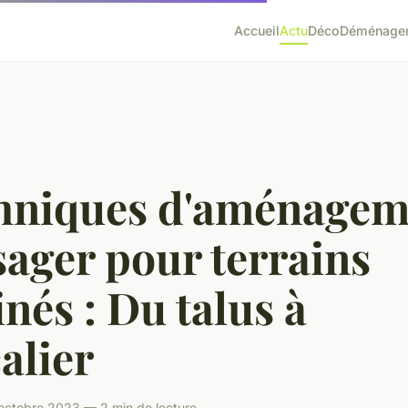
Accueil
Actu
Déco
Déménage
hniques d'aménagem
ager pour terrains
inés : Du talus à
calier
octobre 2023 — 2 min de lecture