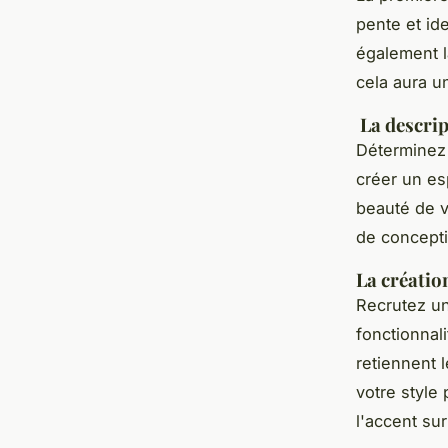
pente et id
également la
cela aura un
La descript
Déterminez 
créer un es
beauté de v
de concepti
La créatio
Recrutez un
fonctionnal
retiennent 
votre style
l'accent su