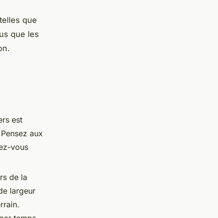
telles que
ous que les
on.
rs est
é. Pensez aux
rez-vous
rs de la
de largeur
rrain.