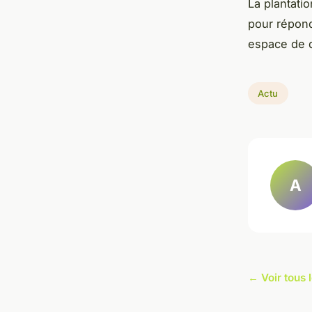
La plantati
pour répond
espace de d
Actu
A
← Voir tous l