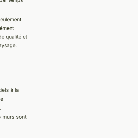
s par temps
 seulement
lément
e qualité et
paysage.
els à la
de
.
s murs sont