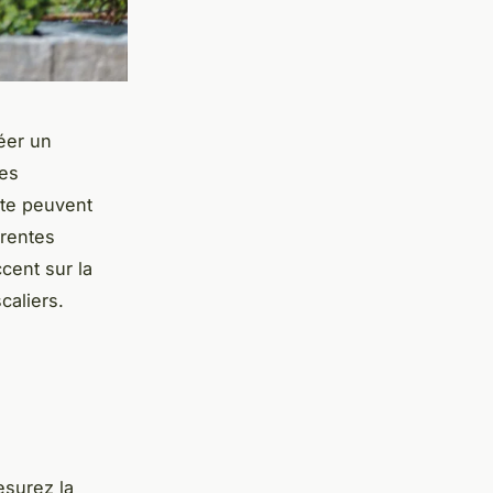
réer un
des
te peuvent
érentes
cent sur la
scaliers.
esurez la