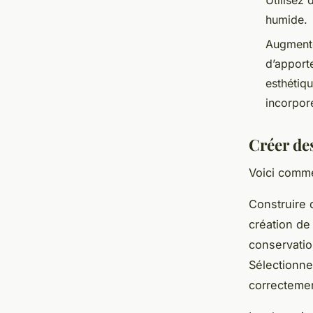
Utilisez 
humide.
Augmente
d’apport
esthétiq
incorpor
Créer de
Voici comme
Construire 
création de
conservatio
Sélectionne
correctement