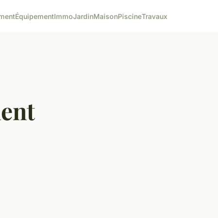
ment
Équipement
Immo
Jardin
Maison
Piscine
Travaux
ent