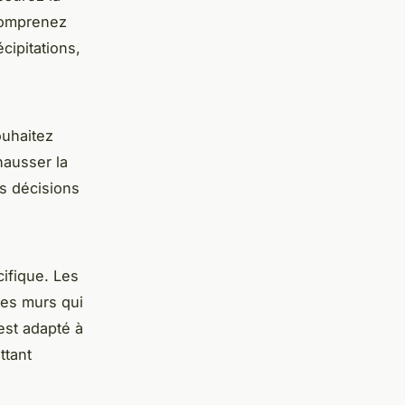
 Comprenez
cipitations,
ouhaitez
hausser la
s décisions
ifique. Les
des murs qui
est adapté à
ttant