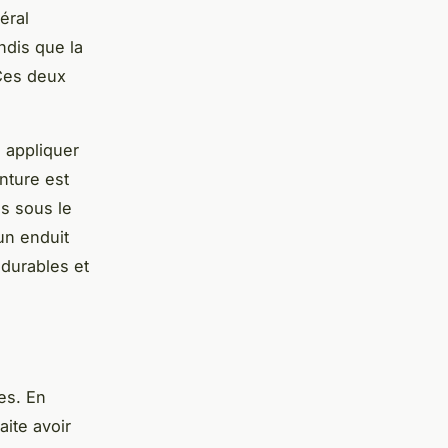
éral
dis que la
Ces deux
.
 appliquer
nture est
us sous le
un enduit
 durables et
es. En
aite avoir