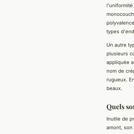
l'uniformité
monocouche 
polyvalence
types d'end
Un autre ty
plusieurs c
appliquée a
nom de crép
rugueux. En
beaux.
Quels so
Inutile de 
amont, son 