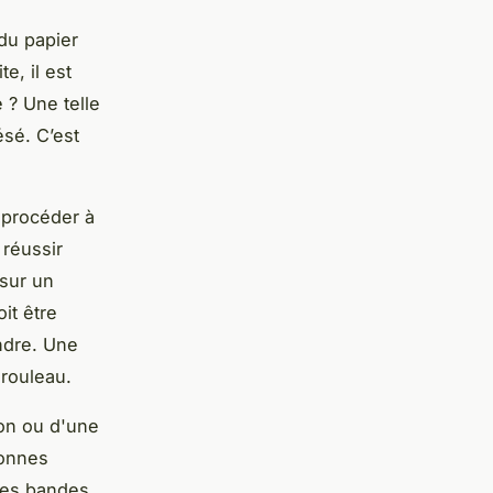
du papier
e, il est
 ? Une telle
ésé. C’est
 procéder à
 réussir
 sur un
it être
ndre. Une
 rouleau.
ion ou d'une
sonnes
ites bandes