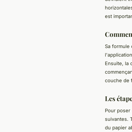
horizontales
est importa
Comment 
Sa formule 
l'applicati
Ensuite, la
commençant 
couche de fi
Les étape
Pour poser 
suivantes. T
du papier ab