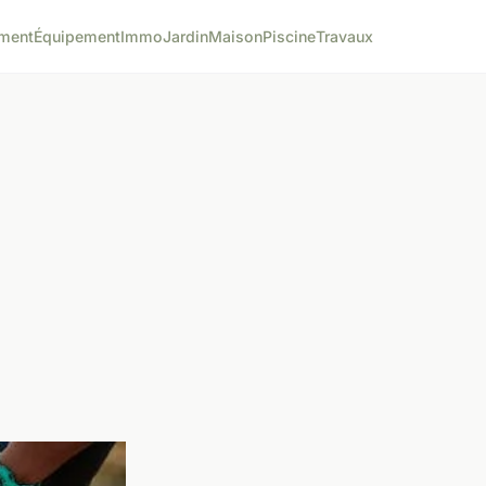
ment
Équipement
Immo
Jardin
Maison
Piscine
Travaux