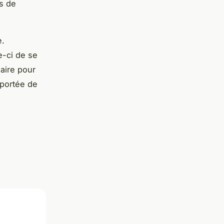
rs de
e.
le-ci de se
aire pour
 portée de