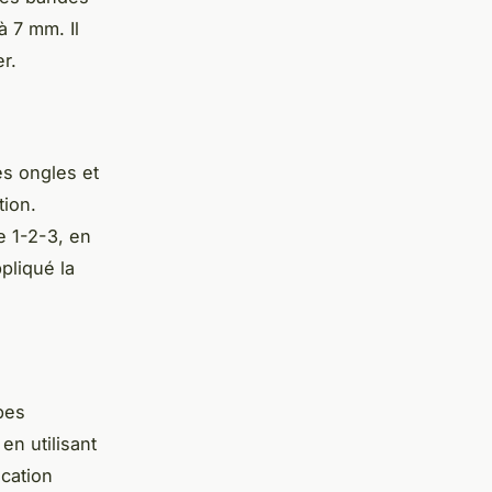
à 7 mm. Il
r.
es ongles et
tion.
e 1-2-3, en
pliqué la
pes
en utilisant
ication