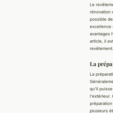
Le revêteme
rénovation 
possible de
excellence 
avantages h
article, il
revêtement
La prépar
La préparat
Généralemen
qu'il puiss
l'extérieur
préparation
plusieurs é