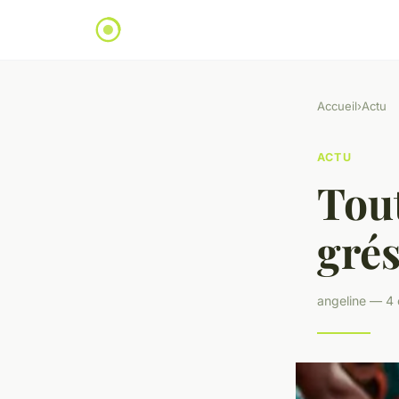
Accueil
›
Actu
ACTU
Tout
grés
angeline — 4 