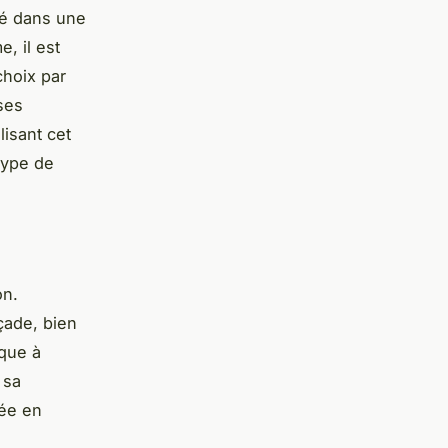
lé dans une
, il est
choix par
ses
lisant cet
type de
on.
çade, bien
ique à
 sa
cée en