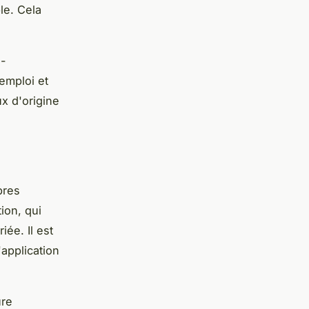
le. Cela
e-
emploi et
ux d'origine
pres
ion, qui
ée. Il est
application
ure