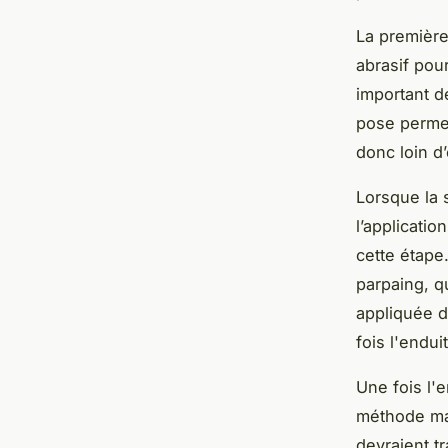
La première
abrasif pour
important d
pose permet
donc loin d’
Lorsque la 
l’applicatio
cette étape.
parpaing, qu
appliquée d
fois l'endui
Une fois l'e
méthode man
devraient t