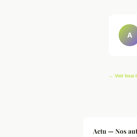
A
← Voir tous l
Actu — Nos aut