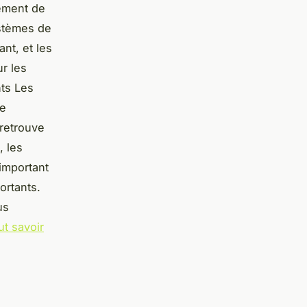
vement de
ystèmes de
ant, et les
r les
ts Les
de
retrouve
, les
important
ortants.
us
ut savoir