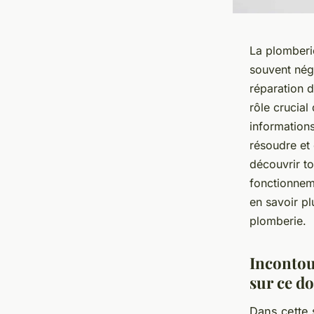
La plomberie
souvent négl
réparation d
rôle crucial
informations
résoudre et
découvrir t
fonctionneme
en savoir pl
plomberie.
Incontour
sur ce d
Dans cette 