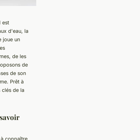
 est
aux d'eau, la
e joue un
les
èmes, de les
proposons de
ases de son
me. Prêt à
 clés de la
 savoir
 à connaître