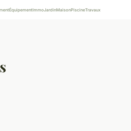
ment
Équipement
Immo
Jardin
Maison
Piscine
Travaux
s