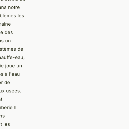
ans notre
oblèmes les
maine
le des
ns un
systèmes de
chauffe-eau,
ie joue un
s à l'eau
er de
aux usées.
t
erie Il
ins
t les