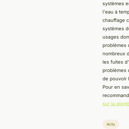
systèmes en
l'eau à tem
chauffage ce
systèmes de
usages dome
problèmes d
nombreux dé
les fuites d
problèmes d
de pouvoir 
Pour en sav
recommandon
sur la plom
Actu