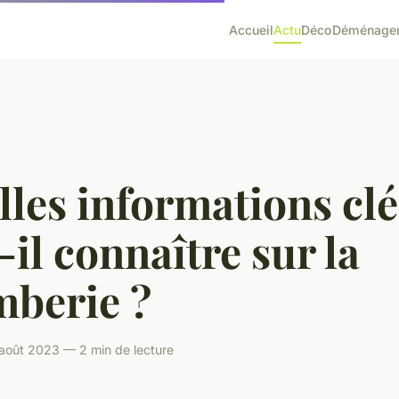
Accueil
Actu
Déco
Déménage
les informations clé
-il connaître sur la
mberie ?
août 2023 — 2 min de lecture