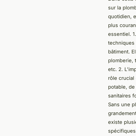
sur la plom
quotidien, 
plus couran
essentiel. 
techniques 
bâtiment. El
plomberie, t
etc. 2. L'i
rôle crucia
potable, de
sanitaires 
Sans une pl
grandement 
existe plus
spécifiques