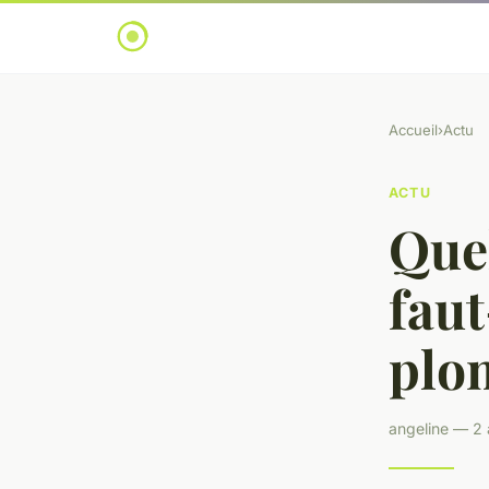
Accueil
›
Actu
ACTU
Quel
faut
plo
angeline — 2 